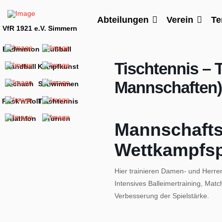
Abteilungen
Verein
Te
VfR 1921 e.V. Simmern
Badminton
Fußball
Tischtennis – 
Handball
Kampfkunst
Mannschaften
Schach
Schwimmen
Rock'n'Roll
Tischtennis
Triathlon
Turnen
Mannschaftst
Wettkampfsp
Hier trainieren Damen- und Herre
Intensives Balleimertraining, Mat
Verbesserung der Spielstärke.