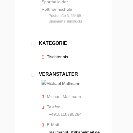
Sporthalle der
Rottmannschule
Poststraße 3, 55469
Simmern (Hunsrück)
KATEGORIE
Tischtennis
VERANSTALTER
Michael Mallmann
Telefon
+4915110795264
E-Mail
mallmann63@kabelmail.de