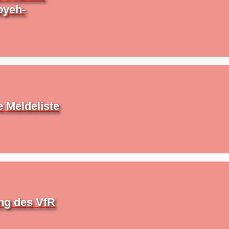
oyeh-
e Meldeliste
ung des VfR