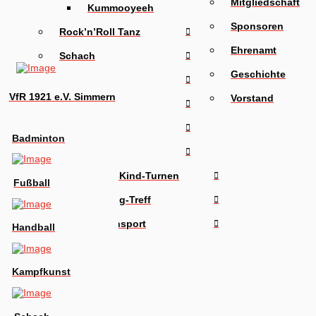
Mitgliedschaft
Kummooyeeh
Sponsoren
Rock’n’Roll Tanz
Ehrenamt
Schach
Geschichte
Schwimmen
VfR 1921 e.V. Simmern
Vorstand
Tischtennis
Triathlon
Badminton
Turnen
Eltern-Kind-Turnen
Fußball
Walking-Treff
Damensport
Handball
Kampfkunst