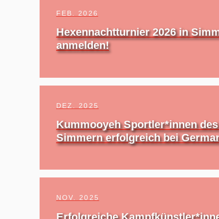
FEB. 2026
Hexennachtturnier 2026 in Simm
anmelden!
DEZ. 2025
Kummooyeh Sportler*innen des
Simmern erfolgreich bei Germa
NOV. 2025
Erfolgreiche Kampfkünstler*inne