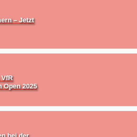
ern – Jetzt
 VfR
n Open 2025
n bei der