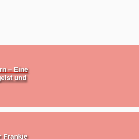
rn – Eine
eist und
 Frankie