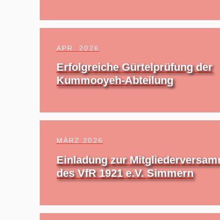
APR. 2026
Erfolgreiche Gürtelprüfung der
Kummooyeh-Abteilung
MÄRZ 2026
Einladung zur Mitgliederversa
des VfR 1921 e.V. Simmern