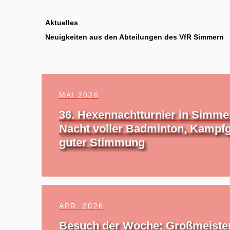
Aktuelles
Neuigkeiten aus den Abteilungen des VfR Simmern
MAI 2026
36. Hexennachtturnier in Simme
Nacht voller Badminton, Kampfg
guter Stimmung
APR. 2026
Besuch der Woche: Großmeister