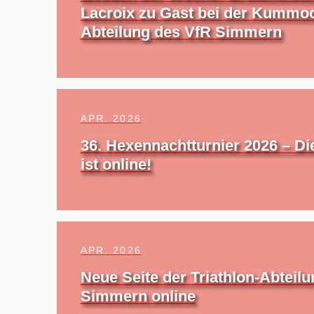
Lacroix zu Gast bei der Kummo
Abteilung des VfR Simmern
APR. 2026
36. Hexennachtturnier 2026 – Di
ist online!
APR. 2026
Neue Seite der Triathlon-Abteil
Simmern online