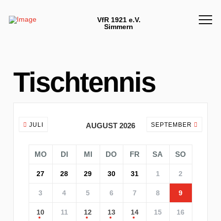
VfR 1921 e.V.
Simmern
Tischtennis
JULI
AUGUST 2026
SEPTEMBER
MO
DI
MI
DO
FR
SA
SO
27
28
29
30
31
1
2
3
4
5
6
7
8
9
10
11
12
13
14
15
16