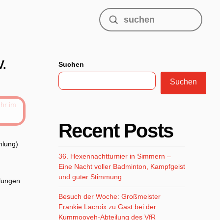
Submit
Search
V.
Suchen
Suchen
Recent Posts
mlung)
36. Hexennachtturnier in Simmern –
Eine Nacht voller Badminton, Kampfgeist
und guter Stimmung
ilungen
Besuch der Woche: Großmeister
Frankie Lacroix zu Gast bei der
Kummooyeh-Abteilung des VfR