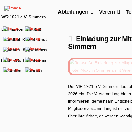
Abteilungen
Verein
Te
VfR 1921 e.V. Simmern
Badminton
Fußball
Einladung zur Mi
Handball
Kampfkunst
Simmern
Schach
Schwimmen
Rock'n'Roll
Tischtennis
Triathlon
Turnen
Der VfR 1921 e.V. Simmern lädt a
2026 ein. Die Versammlung bietet 
informieren, gemeinsam Entscheidu
Mitgliederversammlung ist ein zen
über ihre Arbeit, es werden wicht