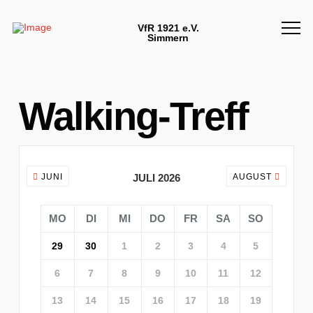
VfR 1921 e.V.
Simmern
Walking-Treff
JUNI
JULI 2026
AUGUST
MO
DI
MI
DO
FR
SA
SO
29
30
1
2
3
4
5
6
7
8
9
10
11
12
13
14
15
16
17
18
19