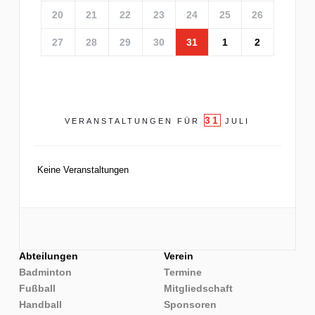
20
21
22
23
24
25
26
27
28
29
30
31
1
2
31
VERANSTALTUNGEN FÜR
JULI
Keine Veranstaltungen
Abteilungen
Verein
Badminton
Termine
Fußball
Mitgliedschaft
Handball
Sponsoren